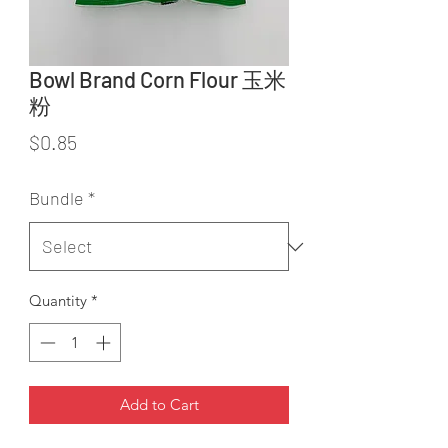
Bowl Brand Corn Flour 玉米
粉
Price
$0.85
Bundle
*
Quantity
*
Add to Cart