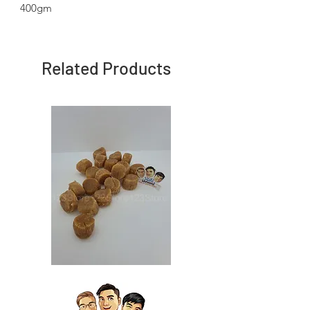
400gm
Related Products
Japan
Japan
Dried
Dried
Scallop
Scallop
日
日
本
本