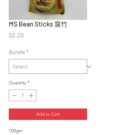
MS Bean Sticks 腐竹
Price
$2.20
Bundle
*
Quantity
*
Add to Cart
100gm