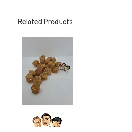
Related Products
Japan
Japan
Dried
Dried
Scallop
Scallop
日
日
本
本
干
干
贝
贝