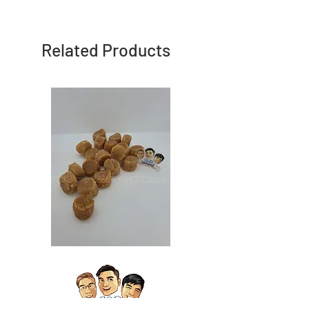
Related Products
Japan
Japan
Dried
Dried
Scallop
Scallop
日
日
本
本
干
干
贝
贝