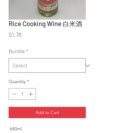
Rice Cooking Wine 白米酒
Price
$1.78
Bundle
*
Quantity
*
Add to Cart
640ml