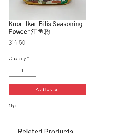
Knorr Ikan Bilis Seasoning
Powder 江鱼粉
Price
$14.50
Quantity
*
Add to Cart
1kg
Related Products