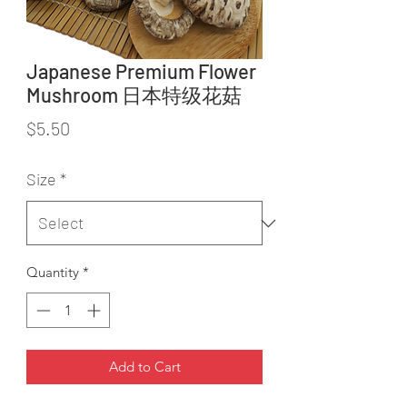
Japanese Premium Flower
Mushroom 日本特级花菇
Price
$5.50
Size
*
Quantity
*
Add to Cart