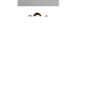
Japan
Japan
Dried
Dried
Scallop
Scallop
日
日
本
本
干
干
贝
贝
（特
（大）
大）
Get in Touch
27 Mandai Estate
#01-04 Innovation Place
Singapore 729931