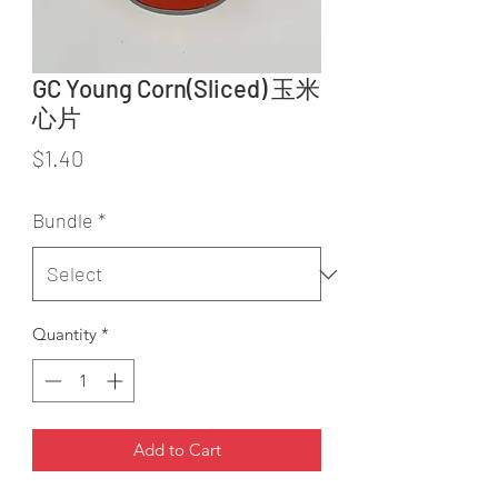
GC Young Corn(Sliced) 玉米
心片
Price
$1.40
Bundle
*
Quantity
*
Add to Cart