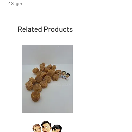
425gm
Related Products
Japan
Japan
Dried
Dried
Scallop
Scallop
日
日
本
本