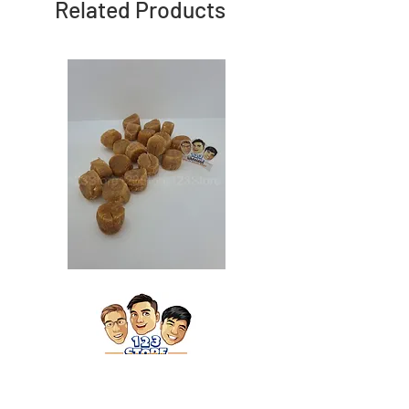
Related Products
Japan
Japan
Dried
Dried
Scallop
Scallop
日
日
本
本
干
干
贝
贝
（特
（大）
大）