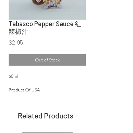
Tabasco Pepper Sauce 红
辣椒汁
Price
$2.95
Out of Stock
60ml
Product Of USA
Related Products