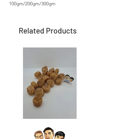
100gm/200gm/300gm
Related Products
Japan
Japan
Dried
Dried
Scallop
Scallop
日
日
本
本