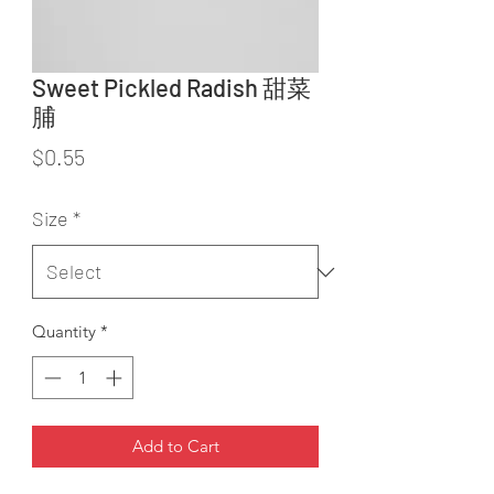
Sweet Pickled Radish 甜菜
脯
Price
$0.55
Size
*
Quantity
*
Add to Cart