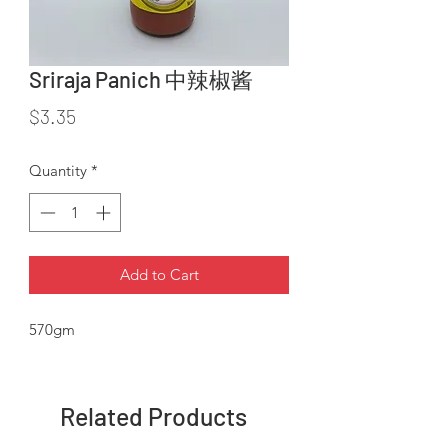
Sriraja Panich 中辣椒酱
Price
$3.35
Quantity
*
Add to Cart
570gm
Related Products