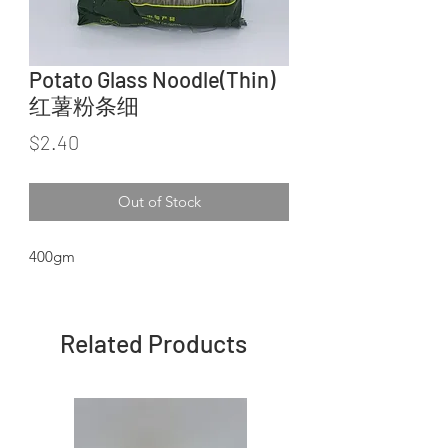
Potato Glass Noodle(Thin)
红薯粉条细
Price
$2.40
Out of Stock
400gm
Related Products