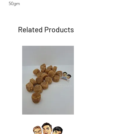
50gm
Related Products
Japan
Japan
Dried
Dried
Scallop
Scallop
日
日
本
本