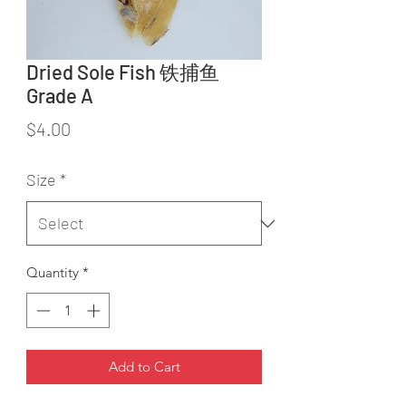
Dried Sole Fish 铁捕鱼
Grade A
Price
$4.00
Size
*
Quantity
*
Add to Cart